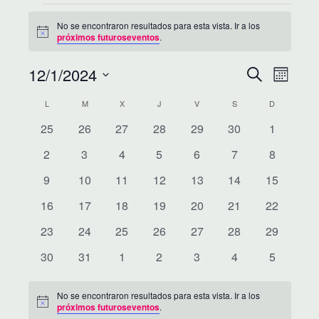
EVENTOS
No se encontraron resultados para esta vista. Ir a los
Notice
próximos futuroseventos
.
12/1/2024
B
N
Seleccionar
Buscar
Mes
fecha.
A
Ú
C
L
LUNES
M
MARTES
X
MIÉRCOLES
J
JUEVES
V
VIERNES
S
SÁBADO
D
DOMINGO
V
0
0
0
0
0
0
0
25
26
27
28
29
30
1
S
A
E
eventos
eventos
eventos
eventos
eventos
eventos
eventos
0
0
0
0
0
0
0
2
3
4
5
6
7
8
Q
L
G
eventos
eventos
eventos
eventos
eventos
eventos
eventos
0
0
0
0
0
0
0
9
10
11
12
13
14
15
U
E
A
eventos
eventos
eventos
eventos
eventos
eventos
eventos
0
0
0
0
0
0
0
16
17
18
19
20
21
22
C
E
N
eventos
eventos
eventos
eventos
eventos
eventos
eventos
0
0
0
0
0
0
0
23
24
25
26
27
28
29
I
D
eventos
eventos
eventos
eventos
eventos
eventos
eventos
D
0
0
0
0
0
0
0
30
31
1
2
3
4
5
Ó
eventos
eventos
eventos
eventos
eventos
eventos
eventos
A
A
N
No se encontraron resultados para esta vista. Ir a los
Y
Notice
próximos futuroseventos
.
R
D