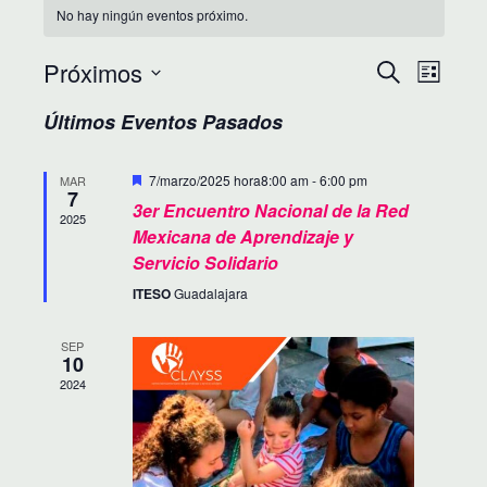
No hay ningún eventos próximo.
Próximos
B
N
Seleccionar
Buscar
Lista
fecha.
A
Ú
Últimos Eventos Pasados
V
S
E
Destacadas
7/marzo/2025 hora8:00 am
-
6:00 pm
MAR
7
Q
3er Encuentro Nacional de la Red
G
2025
Mexicana de Aprendizaje y
U
A
Servicio Solidario
C
E
ITESO
Guadalajara
I
D
SEP
10
Ó
A
2024
N
Y
D
N
E