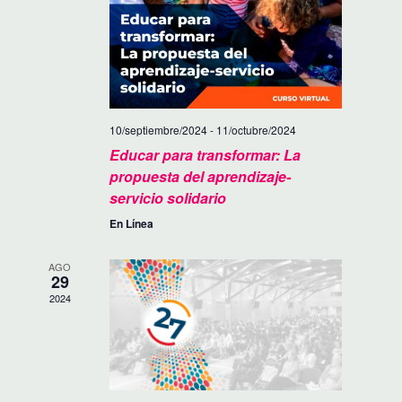
V
A
I
V
S
E
T
10/septiembre/2024
-
11/octubre/2024
G
A
Educar para transformar: La
A
S
propuesta del aprendizaje-
servicio solidario
D
C
En Línea
E
I
E
AGO
Ó
29
V
2024
D
E
E
N
T
V